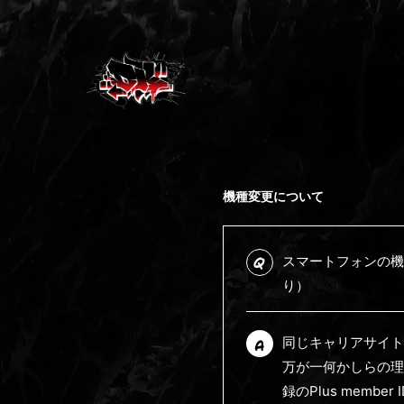
機種変更について
スマートフォンの機
Q
り）
同じキャリアサイト
A
万が一何かしらの理
録のPlus mem