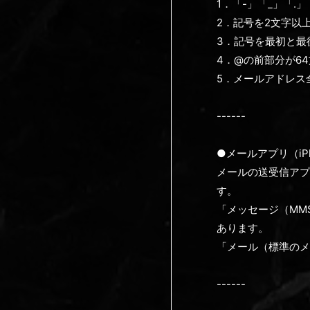
1．「-」「_」「.
2．記号を2文字以
3．記号を最初と最
4．@の前部分が6
5．メールアドレス
------
●メールアプリ（iP
メールの送受信アプ
す。
「メッセージ（MM
あります。
「メール（標準のメ
------