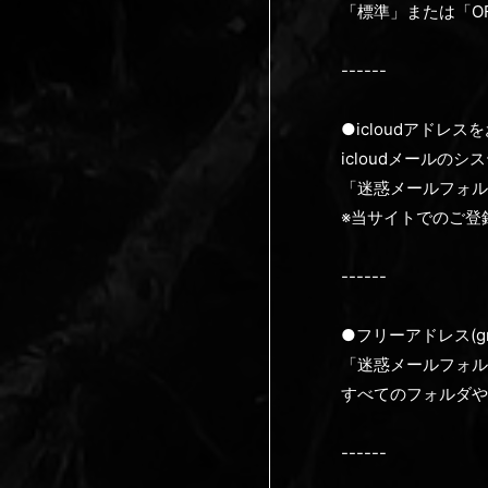
「標準」または「O
------
●icloudアドレス
icloudメール
「迷惑メールフォル
※当サイトでのご登
------
●フリーアドレス(gm
「迷惑メールフォル
すべてのフォルダや
------